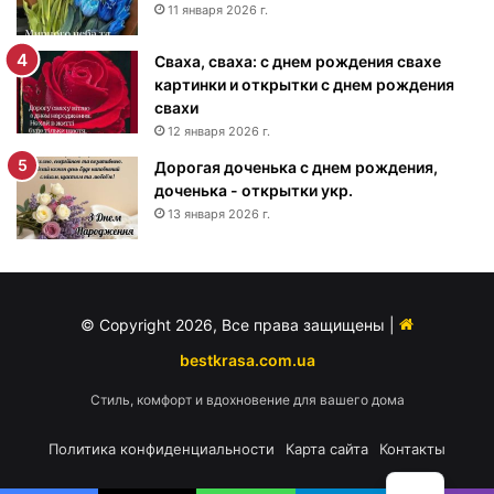
ж
11 января 2026 г.
д
е
Сваха, сваха: с днем рождения свахе
н
картинки и открытки с днем рождения
и
свахи
я
12 января 2026 г.
м
Дорогая доченька с днем рождения,
у
доченька - открытки укр.
ж
13 января 2026 г.
ч
и
н
е
-
© Copyright 2026, Все права защищены |
п
о
bestkrasa.com.ua
з
Стиль, комфорт и вдохновение для вашего дома
д
р
Политика конфиденциальности
Карта сайта
Контакты
а
в