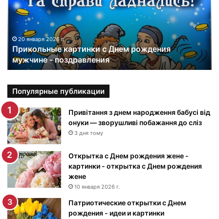
о
л
ь
н
20 января 2026 г.
Прикольные картинки с Днем рождения
ы
мужчине - поздравления
е
к
а
р
Популярные публикации
т
и
Привітання з днем народження бабусі від
н
онуки — зворушливі побажання до сліз
к
3 дня тому
и
с
Открытка с Днем рождения жене -
Д
картинки - открытка с Днем рождения
н
жене
е
10 января 2026 г.
м
Патриотические открытки с Днем
р
рождения - идеи и картинки
о