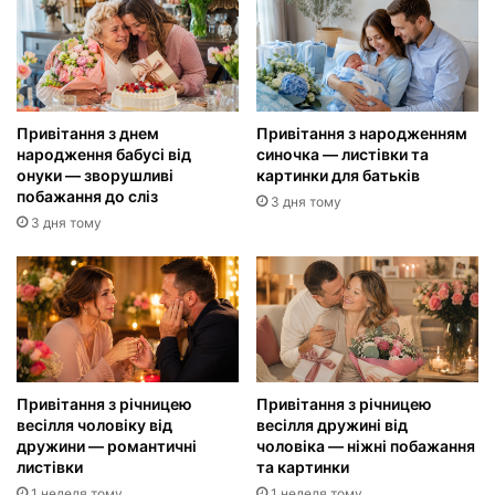
Привітання з днем
Привітання з народженням
народження бабусі від
синочка — листівки та
онуки — зворушливі
картинки для батьків
побажання до сліз
3 дня тому
3 дня тому
Привітання з річницею
Привітання з річницею
весілля чоловіку від
весілля дружині від
дружини — романтичні
чоловіка — ніжні побажання
листівки
та картинки
1 неделя тому
1 неделя тому