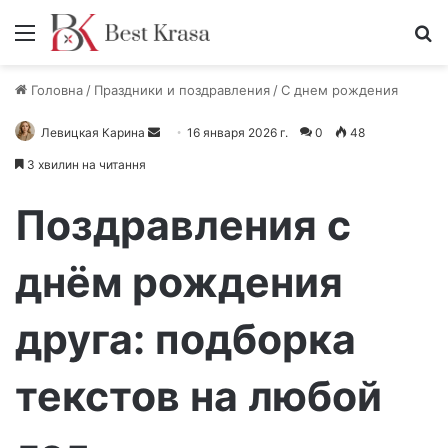
Меню
П
Головна
/
Праздники и поздравления
/
С днем рождения
Левицкая Карина
О
16 января 2026 г.
0
48
т
3 хвилин на читання
п
р
Поздравления с
а
в
днём рождения
и
т
друга: подборка
ь
п
и
текстов на любой
с
ь
м