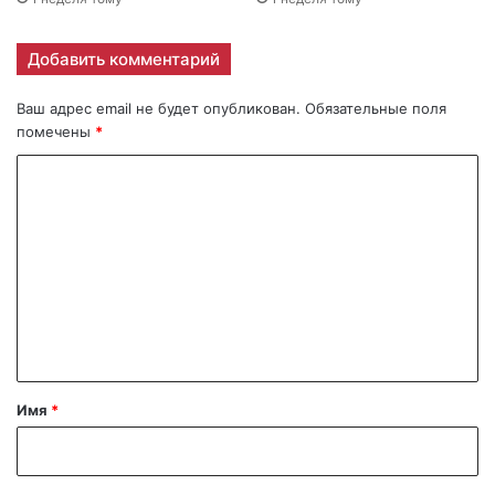
Добавить комментарий
Ваш адрес email не будет опубликован.
Обязательные поля
помечены
*
К
о
м
м
е
н
т
а
Имя
*
р
и