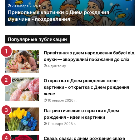
н
20 января 2026 г.
Прикольные картинки с Днем рождения
ы
мужчине - поздравления
е
к
а
р
Популярные публикации
т
и
Привітання з днем народження бабусі від
н
онуки — зворушливі побажання до сліз
к
4 дня тому
и
с
Открытка с Днем рождения жене -
Д
картинки - открытка с Днем рождения
н
жене
е
10 января 2026 г.
м
Патриотические открытки с Днем
р
рождения - идеи и картинки
о
ж
11 января 2026 г.
д
е
Сваха, сваха: с днем рождения свахе