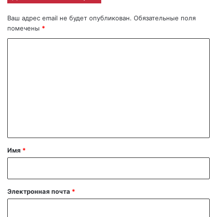
Ваш адрес email не будет опубликован.
Обязательные поля
помечены
*
К
о
м
м
е
н
т
а
Имя
*
р
и
й
Электронная почта
*
*