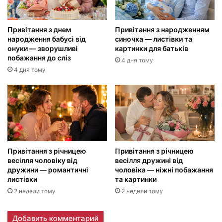
Привітання з днем
Привітання з народженням
народження бабусі від
синочка — листівки та
онуки — зворушливі
картинки для батьків
побажання до сліз
4 дня тому
4 дня тому
Привітання з річницею
Привітання з річницею
весілля чоловіку від
весілля дружині від
дружини — романтичні
чоловіка — ніжні побажання
листівки
та картинки
2 недели тому
2 недели тому
Добавить комментарий