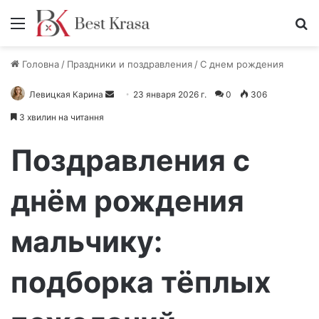
Меню
П
Головна
/
Праздники и поздравления
/
С днем рождения
Левицкая Карина
О
23 января 2026 г.
0
306
т
3 хвилин на читання
п
р
Поздравления с
а
в
днём рождения
и
т
мальчику:
ь
п
и
подборка тёплых
с
ь
м