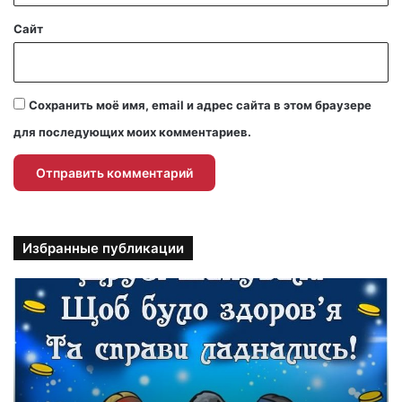
Сайт
Сохранить моё имя, email и адрес сайта в этом браузере
для последующих моих комментариев.
Избранные публикации
П
р
и
к
о
л
ь