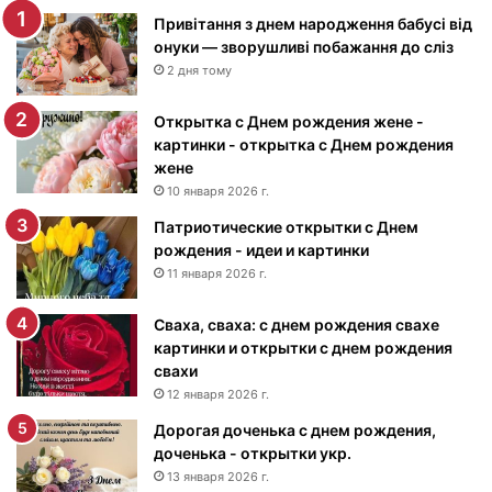
и
Привітання з днем народження бабусі від
н
онуки — зворушливі побажання до сліз
к
2 дня тому
и
с
Открытка с Днем рождения жене -
Д
картинки - открытка с Днем рождения
н
жене
е
10 января 2026 г.
м
Патриотические открытки с Днем
р
рождения - идеи и картинки
о
ж
11 января 2026 г.
д
е
Сваха, сваха: с днем рождения свахе
н
картинки и открытки с днем рождения
и
свахи
я
12 января 2026 г.
м
Дорогая доченька с днем рождения,
у
доченька - открытки укр.
ж
13 января 2026 г.
ч