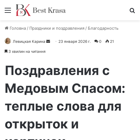
Меню
П
Головна
/
Праздники и поздравления
/
Благодарность
Левицкая Карина
О
23 января 2026 г.
0
21
т
3 хвилин на читання
п
р
Поздравления с
а
в
Медовым Спасом:
и
т
теплые слова для
ь
п
и
открыток и
с
ь
м