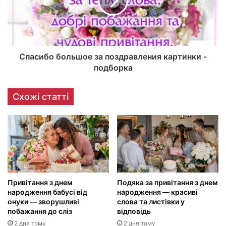
Спасибо большое за поздравления картинки -
подборка
Схожі статті
Привітання з днем
Подяка за привітання з днем
народження бабусі від
народження — красиві
онуки — зворушливі
слова та листівки у
побажання до сліз
відповідь
2 дня тому
2 дня тому