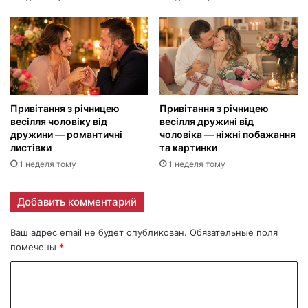
Привітання з річницею
Привітання з річницею
весілля чоловіку від
весілля дружині від
дружини — романтичні
чоловіка — ніжні побажання
листівки
та картинки
1 неделя тому
1 неделя тому
Добавить комментарий
Ваш адрес email не будет опубликован.
Обязательные поля
помечены
*
К
о