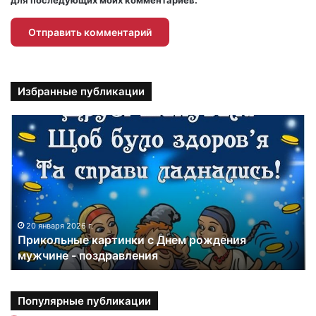
для последующих моих комментариев.
Избранные публикации
П
р
и
к
о
л
ь
н
20 января 2026 г.
Прикольные картинки с Днем рождения
ы
мужчине - поздравления
е
к
а
р
Популярные публикации
т