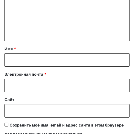
м
м
е
н
т
а
Имя
*
р
и
й
Электронная почта
*
*
Сайт
Сохранить моё имя, email и адрес сайта в этом браузере