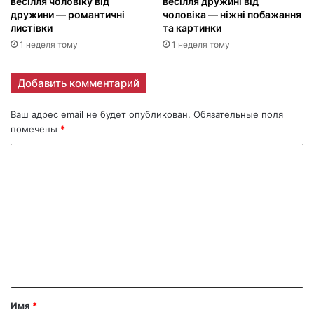
весілля чоловіку від
весілля дружині від
дружини — романтичні
чоловіка — ніжні побажання
листівки
та картинки
1 неделя тому
1 неделя тому
Добавить комментарий
Ваш адрес email не будет опубликован.
Обязательные поля
помечены
*
К
о
м
м
е
н
т
а
Имя
*