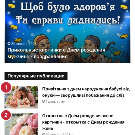
р
и
к
о
л
ь
н
20 января 2026 г.
Прикольные картинки с Днем рождения
ы
мужчине - поздравления
е
к
а
р
Популярные публикации
т
и
Привітання з днем народження бабусі від
н
онуки — зворушливі побажання до сліз
к
1 день тому
и
с
Открытка с Днем рождения жене -
Д
картинки - открытка с Днем рождения
н
жене
е
10 января 2026 г.