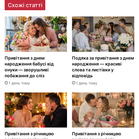
Схожі статті
Привітання з днем
Подяка за привітання з днем
народження бабусі від
народження — красиві
онуки — зворушливі
слова та листівки у
побажання до сліз
відповідь
1 день тому
1 день тому
Привітання з річницею
Привітання з річницею