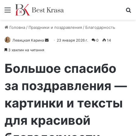
Меню
П
Головна
/
Праздники и поздравления
/
Благодарность
Левицкая Карина
О
23 января 2026 г.
0
14
т
3 хвилин на читання
п
р
Большое спасибо
а
в
за поздравления —
и
т
картинки и тексты
ь
п
и
для красивой
с
ь
м