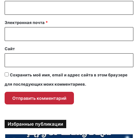
р
и
й
Электронная почта
*
*
Сайт
Сохранить моё имя, email и адрес сайта в этом браузере
для последующих моих комментариев.
Избранные публикации
П