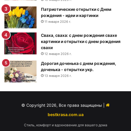
м
Патриотические открытки с Днем
р
рождения - идеи и картинки
о
ж
11 января 2026 г.
д
е
Сваха, сваха: с днем рождения свахе
н
картинки и открытки с днем рождения
и
свахи
я
12 января 2026 г.
м
Дорогая доченька с днем рождения,
у
доченька - открытки укр.
ж
13 января 2026 г.
ч
и
н
е
-
© Copyright 2026, Все права защищены |
п
о
bestkrasa.com.ua
з
Стиль, комфорт и вдохновение для вашего дома
д