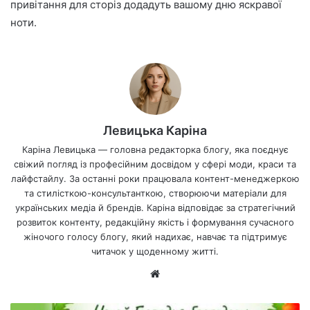
привітання для сторіз додадуть вашому дню яскравої
ноти.
Левицька Каріна
Каріна Левицька — головна редакторка блогу, яка поєднує
свіжий погляд із професійним досвідом у сфері моди, краси та
лайфстайлу. За останні роки працювала контент-менеджеркою
та стилісткою-консультанткою, створюючи матеріали для
українських медіа й брендів. Каріна відповідає за стратегічний
розвиток контенту, редакційну якість і формування сучасного
жіночого голосу блогу, який надихає, навчає та підтримує
читачок у щоденному житті.
Ве
б-
са