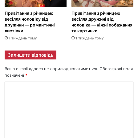
Привітання з річницею
Привітання з річницею
весілля чоловіку від
весілля дружині від
дружини — романтичні
чоловіка — ніжні побажання
листівки
та картинки
1 тиждень тому
1 тиждень тому
Залишити відповідь
Ваша e-mail адреса не оприлюднюватиметься.
Обов’язкові поля
позначені
*
К
о
м
е
н
т