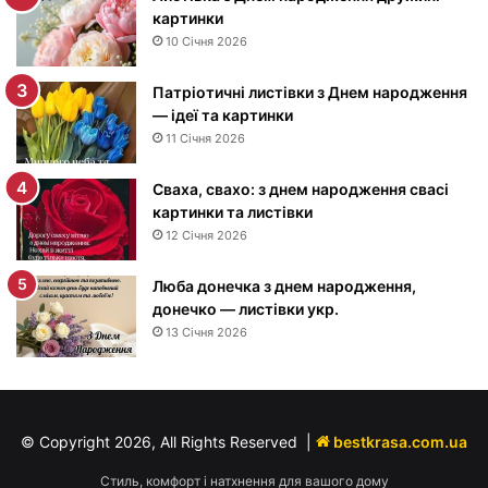
н
картинки
е
10 Січня 2026
м
н
Патріотичні листівки з Днем народження
а
— ідеї та картинки
р
11 Січня 2026
о
д
Сваха, свахо: з днем народження свасі
ж
картинки та листівки
е
12 Січня 2026
н
н
я
Люба донечка з днем народження,
м
донечко — листівки укр.
у
13 Січня 2026
ж
ч
и
н
© Copyright 2026, All Rights Reserved |
bestkrasa.com.ua
і
—
Стиль, комфорт і натхнення для вашого дому