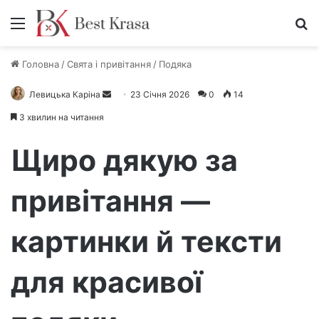
Меню
П
Головна
/
Свята і привітання
/
Подяка
Левицька Каріна
Н
23 Січня 2026
0
14
а
3 хвилин на читання
д
і
Щиро дякую за
ш
л
привітання —
і
т
картинки й тексти
ь
е
л
для красивої
е
к
т