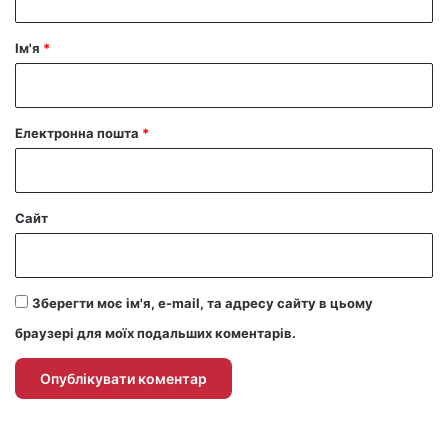
а
р
Ім'я
*
*
Електронна пошта
*
Сайт
Зберегти моє ім'я, e-mail, та адресу сайту в цьому
браузері для моїх подальших коментарів.