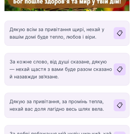
Дякую всім за привітання щирі, нехай у
📋
вашім домі буде тепло, любов і віри.
За кожне слово, від душі сказане, дякую
📋
— нехай щастя з вами буде разом сказано
й назавжди зв’язане.
Дякую за привітання, за промінь тепла,
📋
нехай вас доля лагідно весь шлях вела.
За добрі побажання мій уклін низький, хай