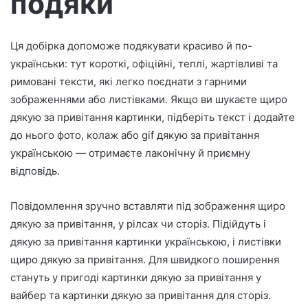
подяки
р
о
Ця добірка допоможе подякувати красиво й по-
н
українськи: тут короткі, офіційні, теплі, жартівливі та
н
о
римовані тексти, які легко поєднати з гарними
г
зображеннями або листівками. Якщо ви шукаєте щиро
о
дякую за привітання картинки, підберіть текст і додайте
л
до нього фото, колаж або gif дякую за привітання
и
українською — отримаєте лаконічну й приємну
с
відповідь.
т
а
Повідомлення зручно вставляти під зображення щиро
дякую за привітання, у рілсах чи сторіз. Підійдуть і
дякую за привітання картинки українською, і листівки
щиро дякую за привітання. Для швидкого поширення
стануть у пригоді картинки дякую за привітання у
вайбер та картинки дякую за привітання для сторіз.