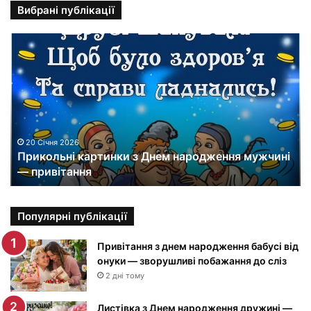
Вибрані публікації
П
р
и
к
о
л
ь
н
20 Січня 2026
Прикольні картинки з Днем народження мужчині
і
— привітання
к
а
р
т
Популярні публікації
и
н
Привітання з днем народження бабусі від
к
онуки — зворушливі побажання до сліз
и
2 дні тому
з
Д
Листівка з Днем народження дружині —