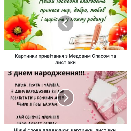
йт
Картинки привітання з Медовим Спасом та
листівки
Ніжні слова для внучки: картинки, листівки,