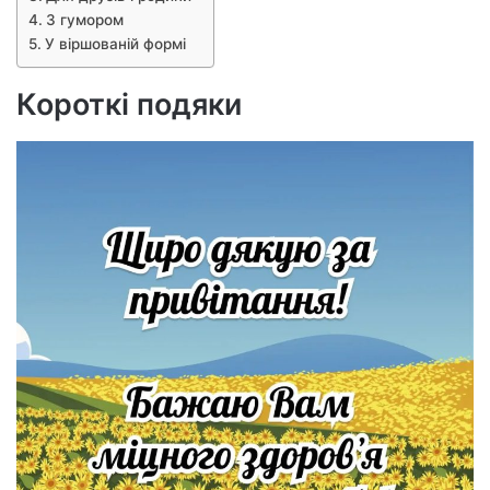
З гумором
У віршованій формі
Короткі подяки