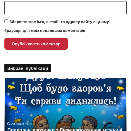
Зберегти моє ім'я, e-mail, та адресу сайту в цьому
браузері для моїх подальших коментарів.
Вибрані публікації
П
р
и
к
о
л
ь
н
20 Січня 2026
Прикольні картинки з Днем народження мужчині
і