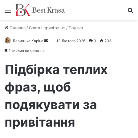
Меню
П
Головна
/
Свята і привітання
/
Подяка
Левицька Каріна
Н
13 Лютого 2026
0
203
а
2 хвилин на читання
д
і
Підбірка теплих
ш
л
фраз, щоб
і
т
подякувати за
ь
е
л
привітання
е
к
т