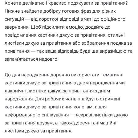
Хочете делікатно і красиво подякувати за привітання?
р
Нижче знайдете добірку готових фраз для різних
о
ситуацій — від короткої відповіді в чаті до офіційного
н
звернення. Щоб підсилити емоцію, додайте до
н
повідомлення картинки дякую за привітання, стильні
о
листівки дякую за привітання або зображення подяка за
г
привітання — так ваша відповідь буде ще виразнішою та
о
л
запам’ятається надовго.
и
с
До дня народження доречно використати тематичні
т
картинки дякую за привітання з днем народження чи
а
лаконічні листівки дякую за привітання з днем
народження. Для робочих чатів підійдуть стримані
картинки дякую за привітання колегам, а для
неформального спілкування — яскраві листівки дякую
за привітання друзям, а також доречні анімаційні
листівки дякую за привітання.