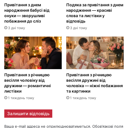
Привітання з днем
Подяка за привітання з днем
народження бабусі від
народження — красиві
онуки — зворушливі
слова та листівки у
побажання до сліз
відповідь
3 дні тому
3 дні тому
Привітання з річницею
Привітання з річницею
весілля чоловіку від
весілля дружині від
дружини — романтичні
чоловіка — ніжні побажання
листівки
та картинки
1 тиждень тому
1 тиждень тому
Залишити відповідь
Ваша e-mail адреса не оприлюднюватиметься.
Обов’язкові поля