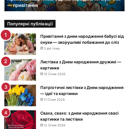
— привітання
к
а
р
т
Популярні публікації
и
н
Привітання з днем народження бабусі від
к
онуки — зворушливі побажання до сліз
и
3 дні тому
з
Д
Листівка з Днем народження дружині —
н
картинки
е
10 Січня 2026
м
н
Патріотичні листівки з Днем народження
а
— ідеї та картинки
р
11 Січня 2026
о
д
Сваха, свахо: з днем народження свасі
ж
картинки та листівки
е
12 Січня 2026
н