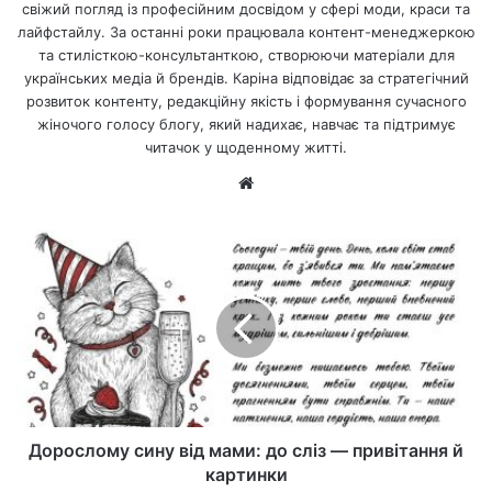
свіжий погляд із професійним досвідом у сфері моди, краси та
лайфстайлу. За останні роки працювала контент-менеджеркою
та стилісткою-консультанткою, створюючи матеріали для
українських медіа й брендів. Каріна відповідає за стратегічний
розвиток контенту, редакційну якість і формування сучасного
жіночого голосу блогу, який надихає, навчає та підтримує
читачок у щоденному житті.
Ве
б-
са
йт
Дорослому сину від мами: до сліз — привітання й
картинки