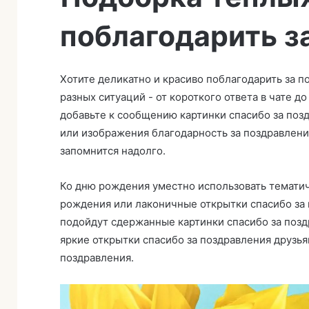
и
поблагодарить з
т
ь
п
и
Хотите деликатно и красиво поблагодарить за 
с
разных ситуаций - от короткого ответа в чате 
ь
добавьте к сообщению картинки спасибо за поз
м
или изображения благодарность за поздравление
о
запомнится надолго.
Ко дню рождения уместно использовать тематич
рождения или лаконичные открытки спасибо за 
подойдут сдержанные картинки спасибо за позд
яркие открытки спасибо за поздравления друзь
поздравления.