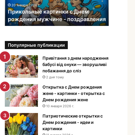
ь
20 января 2026 г.
н
Прикольные картинки с Днем
ы
рождения мужчине - поздравления
е
к
а
р
Популярные публикации
т
и
н
Привітання з днем народження
к
бабусі від онуки — зворушливі
и
побажання до сліз
с
2 дня тому
Д
Открытка с Днем рождения
н
жене - картинки - открытка с
е
Днем рождения жене
м
10 января 2026 г.
р
о
Патриотические открытки с
ж
Днем рождения - идеи и
д
картинки
е
11 января 2026 г.