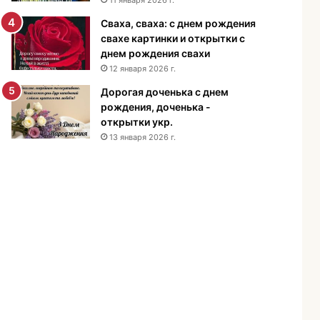
н
Сваха, сваха: с днем рождения
и
свахе картинки и открытки с
я
днем рождения свахи
м
12 января 2026 г.
у
ж
Дорогая доченька с днем
ч
рождения, доченька -
и
открытки укр.
н
13 января 2026 г.
е
-
п
о
з
д
р
а
в
л
е
н