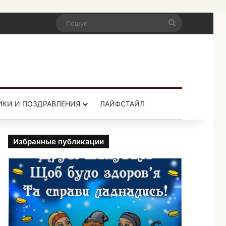
Пошук
ИКИ И ПОЗДРАВЛЕНИЯ
ЛАЙФСТАЙЛ
Избранные публикации
П
р
и
к
о
л