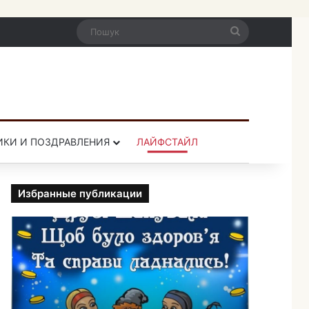
Пошук
ИКИ И ПОЗДРАВЛЕНИЯ
ЛАЙФСТАЙЛ
Избранные публикации
П
р
и
к
о
л