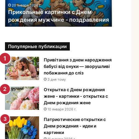
ь
20 января 2026 г.
н
Прикольные картинки с Днем
ы
рождения мужчине - поздравления
е
к
а
р
Популярные публикации
т
и
н
Привітання з днем народження
к
бабусі від онуки — зворушливі
и
побажання до сліз
с
3 дня тому
Д
Открытка с Днем рождения
н
жене - картинки - открытка с
е
Днем рождения жене
м
10 января 2026 г.
р
о
Патриотические открытки с
ж
Днем рождения - идеи и
д
картинки
е
11 января 2026 г.