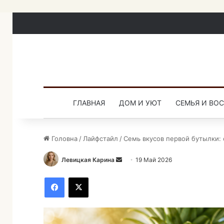
ГЛАВНАЯ
ДОМ И УЮТ
СЕМЬЯ И ВО
Головна
/
Лайфстайл
/
Семь вкусов первой бутылки: с
Левицкая Карина
О
19 Май 2026
т
Facebook
X
п
р
а
в