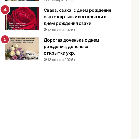
н
Сваха, сваха: с днем рождения
и
свахе картинки и открытки с
я
днем рождения свахи
м
12 января 2026 г.
у
ж
Дорогая доченька с днем
ч
рождения, доченька -
и
открытки укр.
н
13 января 2026 г.
е
-
п
о
з
д
р
а
в
л
е
н