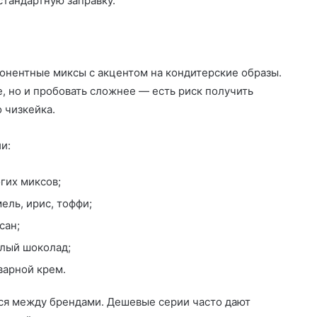
стандартную заправку.
онентные миксы с акцентом на кондитерские образы.
, но и пробовать сложнее — есть риск получить
 чизкейка.
и:
гих миксов;
ль, ирис, тоффи;
сан;
лый шоколад;
варной крем.
тся между брендами. Дешевые серии часто дают