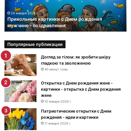
л
ь
н
20 января 2026 г.
Прикольные картинки с Днем рождения
ы
мужчине - поздравления
е
к
а
р
Популярные публикации
т
и
Догляд за тілом: як зробити шкіру
н
гладкою та зволоженою
к
40 минут тому
и
с
Открытка с Днем рождения жене -
Д
картинки - открытка с Днем рождения
н
жене
е
10 января 2026 г.
м
Патриотические открытки с Днем
р
рождения - идеи и картинки
о
ж
11 января 2026 г.
д