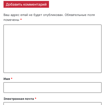
Добавить комментарий
Ваш адрес email не будет опубликован.
Обязательные поля
помечены
*
К
о
м
м
е
н
т
а
Имя
*
р
и
й
Электронная почта
*