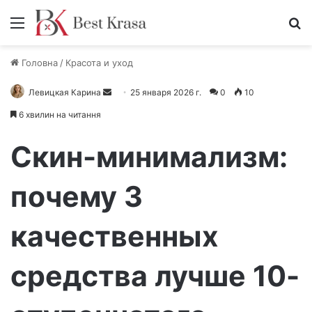
Меню
П
Головна
/
Красота и уход
Левицкая Карина
О
25 января 2026 г.
0
10
т
6 хвилин на читання
п
р
Скин-минимализм:
а
в
почему 3
и
т
качественных
ь
п
и
средства лучше 10-
с
ь
м