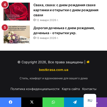
е
Сваха, сваха: с днем рождения свахе
н
картинки и открытки с днем рождения
и
свахи
я
12 января 2026 г.
м
Дорогая доченька с днем рождения,
у
доченька - открытки укр.
ж
13 января 2026 г.
ч
и
н
е
-
© Copyright 2026, Все права защищены |
п
о
bestkrasa.com.ua
з
Стиль, комфорт и вдохновение для вашего дома
д
р
Политика конфиденциальности
Карта сайта
Контакты
а
в
л
RU
е