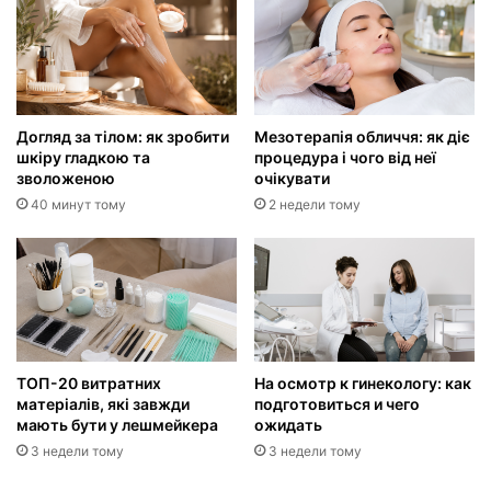
Догляд за тілом: як зробити
Мезотерапія обличчя: як діє
шкіру гладкою та
процедура і чого від неї
зволоженою
очікувати
40 минут тому
2 недели тому
ТОП-20 витратних
На осмотр к гинекологу: как
матеріалів, які завжди
подготовиться и чего
мають бути у лешмейкера
ожидать
3 недели тому
3 недели тому