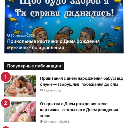
и
к
о
л
ь
н
20 января 2026 г.
Прикольные картинки с Днем рождения
ы
мужчине - поздравления
е
к
а
р
Популярные публикации
т
и
Привітання з днем народження бабусі від
н
онуки — зворушливі побажання до сліз
к
1 день тому
и
с
Открытка с Днем рождения жене -
Д
картинки - открытка с Днем рождения
н
жене
е
10 января 2026 г.
м