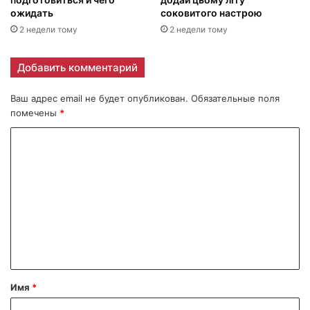
ожидать
соковитого настрою
2 недели тому
2 недели тому
Добавить комментарий
Ваш адрес email не будет опубликован.
Обязательные поля
помечены
*
К
о
м
м
е
н
т
а
Имя
*
р