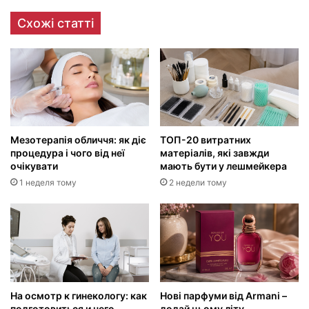
Схожі статті
Мезотерапія обличчя: як діє
ТОП-20 витратних
процедура і чого від неї
матеріалів, які завжди
очікувати
мають бути у лешмейкера
1 неделя тому
2 недели тому
На осмотр к гинекологу: как
Нові парфуми від Armani –
подготовиться и чего
додай цьому літу