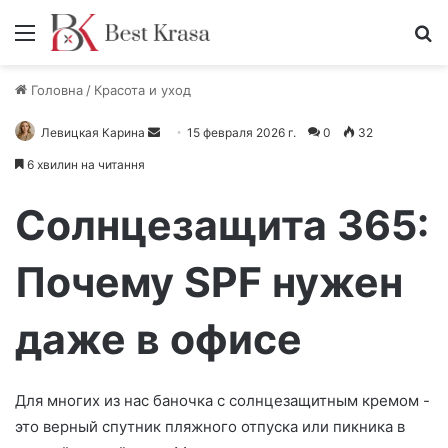
Меню
П
Головна
/
Красота и уход
Левицкая Карина
О
15 февраля 2026 г.
0
32
т
6 хвилин на читання
п
р
Солнцезащита 365:
а
в
Почему SPF нужен
и
т
даже в офисе
ь
п
и
с
Для многих из нас баночка с солнцезащитным кремом -
ь
это верный спутник пляжного отпуска или пикника в
м