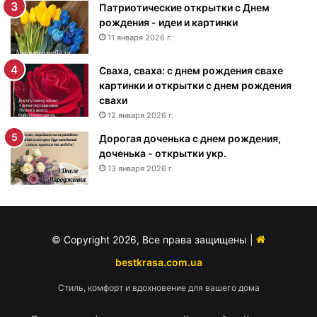
Патриотические открытки с Днем
р
рождения - идеи и картинки
о
ж
11 января 2026 г.
д
е
Сваха, сваха: с днем рождения свахе
н
картинки и открытки с днем рождения
и
свахи
я
12 января 2026 г.
м
Дорогая доченька с днем рождения,
у
доченька - открытки укр.
ж
13 января 2026 г.
ч
и
н
е
-
© Copyright 2026, Все права защищены |
п
о
bestkrasa.com.ua
з
Стиль, комфорт и вдохновение для вашего дома
д
р