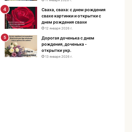
н
Сваха, сваха: с днем рождения
и
свахе картинки и открытки с
я
днем рождения свахи
м
12 января 2026 г.
у
ж
Дорогая доченька с днем
ч
рождения, доченька -
и
открытки укр.
н
13 января 2026 г.
е
-
п
о
з
д
р
а
в
л
е
н