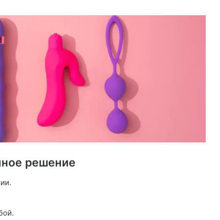
нное решение
ии.
бой.