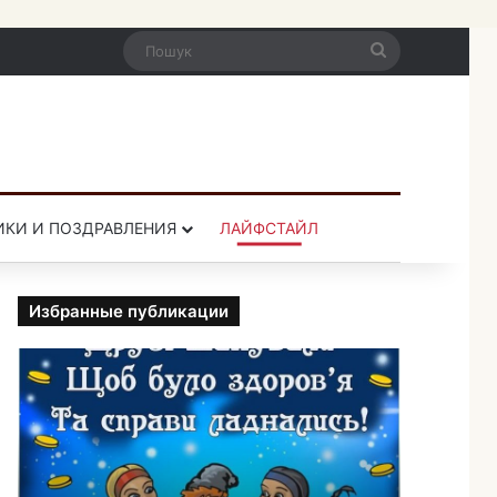
Пошук
ИКИ И ПОЗДРАВЛЕНИЯ
ЛАЙФСТАЙЛ
Избранные публикации
П
р
и
к
о
л