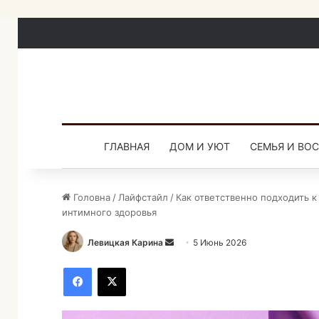
ГЛАВНАЯ
ДОМ И УЮТ
СЕМЬЯ И ВО
Головна
/
Лайфстайл
/
Как ответственно подходить 
интимного здоровья
Левицкая Карина
О
5 Июнь 2026
т
Facebook
X
п
р
а