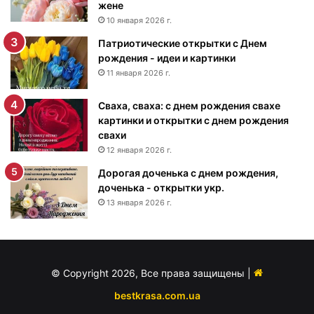
жене
е
10 января 2026 г.
м
Патриотические открытки с Днем
р
рождения - идеи и картинки
о
ж
11 января 2026 г.
д
е
Сваха, сваха: с днем рождения свахе
н
картинки и открытки с днем рождения
и
свахи
я
12 января 2026 г.
м
Дорогая доченька с днем рождения,
у
доченька - открытки укр.
ж
13 января 2026 г.
ч
и
н
е
-
© Copyright 2026, Все права защищены |
п
о
bestkrasa.com.ua
з