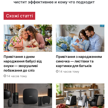
чистит эффективнее и кому что подходит
Схожі статті
Привітання з днем
Привітання з народженням
народження бабусі від
синочка — листівки та
онуки — зворушливі
картинки для батьків
побажання до сліз
14 часов тому
14 часов тому