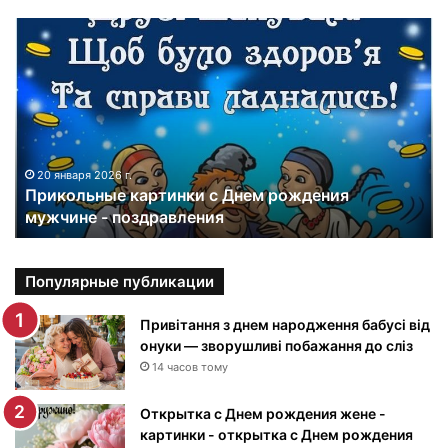
П
р
и
к
о
л
ь
н
20 января 2026 г.
Прикольные картинки с Днем рождения
ы
мужчине - поздравления
е
к
а
р
Популярные публикации
т
и
Привітання з днем народження бабусі від
н
онуки — зворушливі побажання до сліз
к
14 часов тому
и
с
Открытка с Днем рождения жене -
Д
картинки - открытка с Днем рождения
н