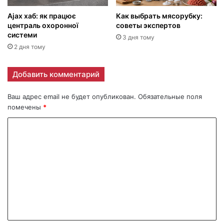
Ajax хаб: як працює
Как выбрать мясорубку:
централь охоронної
советы экспертов
системи
3 дня тому
2 дня тому
Добавить комментарий
Ваш адрес email не будет опубликован.
Обязательные поля
помечены
*
К
о
м
м
е
н
т