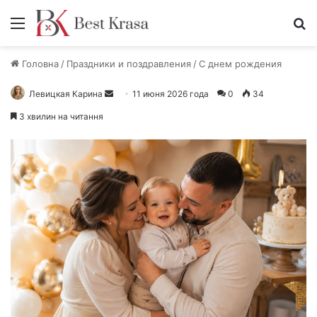
Меню
П
Головна
/
Праздники и поздравления
/
С днем рождения
Левицкая Карина
О
11 июня 2026 года
0
34
т
3 хвилин на читання
п
р
а
в
и
т
ь
п
и
с
ь
м