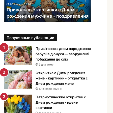
ь
20 января 2026 г.
н
Прикольные картинки с Днем
ы
рождения мужчине - поздравления
е
к
а
р
Популярные публикации
т
и
н
Привітання з днем народження
к
бабусі від онуки — зворушливі
и
побажання до сліз
с
2 дня тому
Д
Открытка с Днем рождения
н
жене - картинки - открытка с
е
Днем рождения жене
м
10 января 2026 г.
р
о
Патриотические открытки с
ж
Днем рождения - идеи и
д
картинки
е
11 января 2026 г.