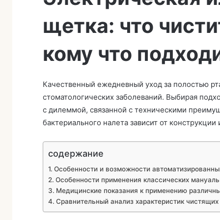
и
щетка: что чист
т
ь
п
кому что подход
и
с
ь
Качественный ежедневный уход за полостью рт
м
стоматологических заболеваний. Выбирая под
о
с дилеммой, связанной с техническими преиму
бактериального налета зависит от конструкции
содержание
Особенности и возможности автоматизированны
Особенности применения классических мануаль
Медицинские показания к применению различны
Сравнительный анализ характеристик чистящих