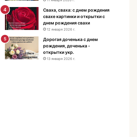
н
Сваха, сваха: с днем рождения
и
свахе картинки и открытки с
я
днем рождения свахи
м
12 января 2026 г.
у
ж
Дорогая доченька с днем
ч
рождения, доченька -
и
открытки укр.
н
13 января 2026 г.
е
-
п
о
з
д
р
а
в
л
е
н