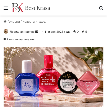
Меню
П
Головна
/
Красота и уход
Левицкая Карина
О
11 июня 2026 года
0
5
т
2 хвилин на читання
п
р
а
в
и
т
ь
п
и
с
ь
м