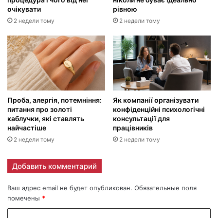
очікувати
рівною
2 недели тому
2 недели тому
Проба, алергія, потемніння:
Як компанії організувати
питання про золоті
конфіденційні психологічні
каблучки, які ставлять
консультації для
найчастіше
працівників
2 недели тому
2 недели тому
Добавить комментарий
Ваш адрес email не будет опубликован.
Обязательные поля
помечены
*
К