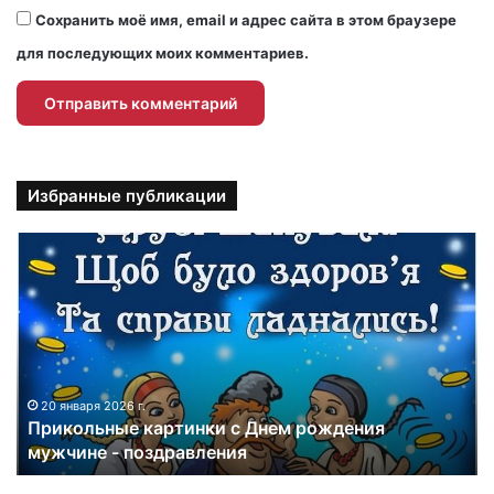
Сохранить моё имя, email и адрес сайта в этом браузере
для последующих моих комментариев.
Избранные публикации
П
р
и
к
о
л
ь
н
20 января 2026 г.
Прикольные картинки с Днем рождения
ы
мужчине - поздравления
е
к