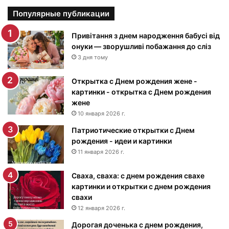
а
р
Популярные публикации
т
и
Привітання з днем народження бабусі від
н
онуки — зворушливі побажання до сліз
к
3 дня тому
и
с
Открытка с Днем рождения жене -
Д
картинки - открытка с Днем рождения
н
жене
е
10 января 2026 г.
м
Патриотические открытки с Днем
р
рождения - идеи и картинки
о
ж
11 января 2026 г.
д
е
Сваха, сваха: с днем рождения свахе
н
картинки и открытки с днем рождения
и
свахи
я
12 января 2026 г.
м
Дорогая доченька с днем рождения,
у