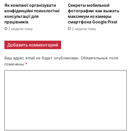
Як компанії організувати
Секреты мобильной
конфіденційні психологічні
фотографии: как выжать
консультації для
максимум из камеры
працівників
смартфона Google Pixel
2 недели тому
2 недели тому
Добавить комментарий
Ваш адрес email не будет опубликован.
Обязательные поля
помечены
*
К
о
м
м
е
н
т