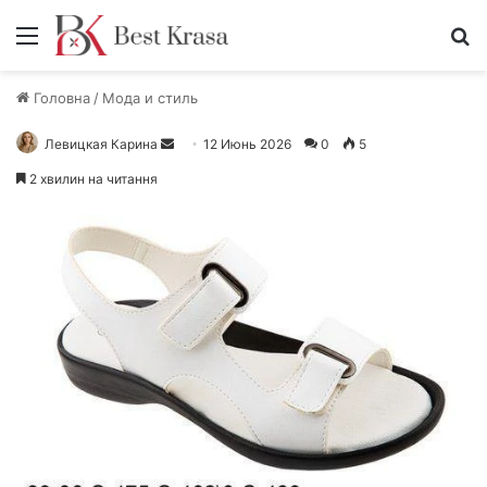
Меню
П
Головна
/
Мода и стиль
Левицкая Карина
О
12 Июнь 2026
0
5
т
2 хвилин на читання
п
р
а
в
и
т
ь
п
и
с
ь
м