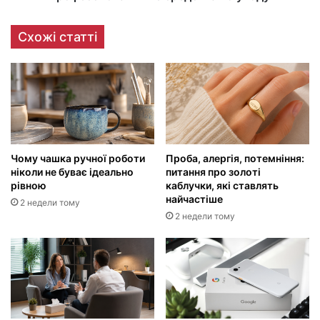
Схожі статті
Чому чашка ручної роботи
Проба, алергія, потемніння:
ніколи не буває ідеально
питання про золоті
рівною
каблучки, які ставлять
найчастіше
2 недели тому
2 недели тому