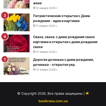
н
жене
е
10 января 2026 г.
м
Патриотические открытки с Днем
р
рождения - идеи и картинки
о
ж
11 января 2026 г.
д
е
Сваха, сваха: с днем рождения свахе
н
картинки и открытки с днем рождения
и
свахи
я
12 января 2026 г.
м
Дорогая доченька с днем рождения,
у
доченька - открытки укр.
ж
13 января 2026 г.
ч
и
н
е
-
© Copyright 2026, Все права защищены |
п
о
bestkrasa.com.ua
з