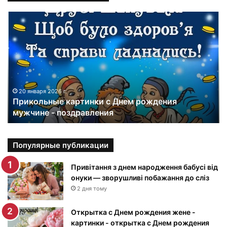
П
р
и
к
о
л
ь
н
20 января 2026 г.
Прикольные картинки с Днем рождения
ы
мужчине - поздравления
е
к
а
р
Популярные публикации
т
и
Привітання з днем народження бабусі від
н
онуки — зворушливі побажання до сліз
к
2 дня тому
и
с
Открытка с Днем рождения жене -
Д
картинки - открытка с Днем рождения