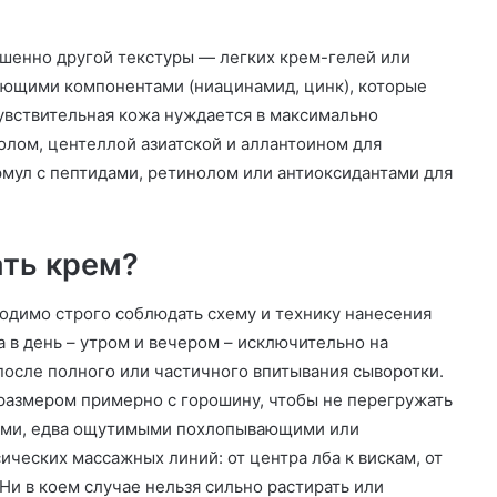
шенно другой текстуры — легких крем-гелей или
ующими компонентами (ниацинамид, цинк), которые
Чувствительная кожа нуждается в максимально
олом, центеллой азиатской и аллантоином для
рмул с пептидами, ретинолом или антиоксидантами для
ать крем?
одимо строго соблюдать схему и технику нанесения
а в день – утром и вечером – исключительно на
осле полного или частичного впитывания сыворотки.
размером примерно с горошину, чтобы не перегружать
кими, едва ощутимыми похлопывающими или
еских массажных линий: от центра лба к вискам, от
 Ни в коем случае нельзя сильно растирать или