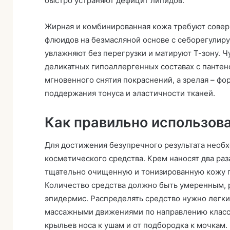
быстро устраняют дефицит липидов.
Жирная и комбинированная кожа требуют совер
флюидов на безмасляной основе с себорегулир
увлажняют без перегрузки и матируют Т-зону. 
деликатных гипоаллергенных составах с пантен
мгновенного снятия покраснений, а зрелая – фо
поддержания тонуса и эластичности тканей.
Как правильно использов
Для достижения безупречного результата необх
косметического средства. Крем наносят два раз
тщательно очищенную и тонизированную кожу п
Количество средства должно быть умеренным, 
эпидермис. Распределять средство нужно лег
массажными движениями по направлению классич
крыльев носа к ушам и от подбородка к мочкам.