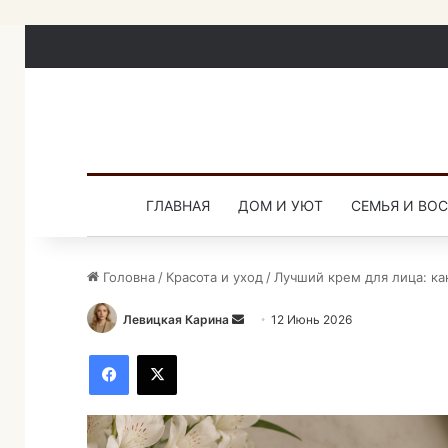
ГЛАВНАЯ
ДОМ И УЮТ
СЕМЬЯ И ВО
Головна
/
Красота и уход
/
Лучший крем для лица: ка
Левицкая Карина
О
12 Июнь 2026
т
Facebook
X
п
р
а
в