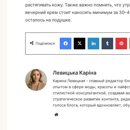
растягивать кожу. Также важно помнить, что ут
вечерний крем стоит наносить минимум за 30–40
осталось на подушке.
Facebook
X
LinkedIn
Tumblr
Pinterest
Поділитися
Левицька Каріна
Карина Левицкая - главный редактор бл
опытом в сфере моды, красоты и лайфс
стилисткой-консультанткой, создавая м
стратегическое развитие контента, ре
голоса блога, который вдохновляет, об
Са
йт