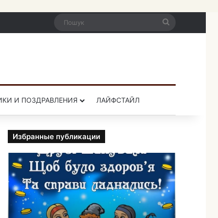
Пошук
ИКИ И ПОЗДРАВЛЕНИЯ
ЛАЙФСТАЙЛ
Избранные публикации
П
р
и
к
о
л