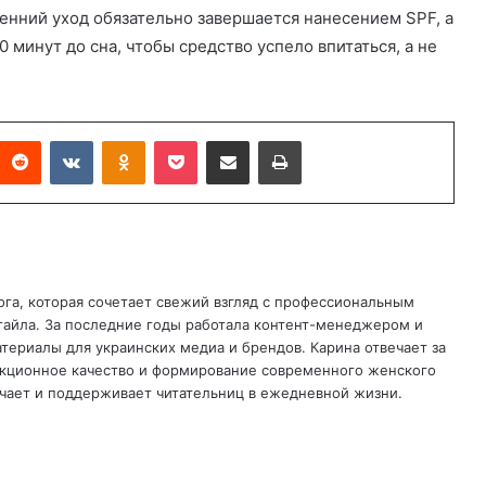
ренний уход обязательно завершается нанесением SPF, а
 минут до сна, чтобы средство успело впитаться, а не
Reddit
ВКонтакте
Одноклассники
Карман
Поделиться по электронной почте
Печать
ога, которая сочетает свежий взгляд с профессиональным
тайла. За последние годы работала контент-менеджером и
атериалы для украинских медиа и брендов. Карина отвечает за
дакционное качество и формирование современного женского
учает и поддерживает читательниц в ежедневной жизни.