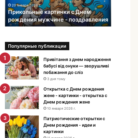
ь
20 января 2026 г.
н
Прикольные картинки с Днем
ы
рождения мужчине - поздравления
е
к
а
р
Популярные публикации
т
и
н
Привітання з днем народження
к
бабусі від онуки — зворушливі
и
побажання до сліз
с
3 дня тому
Д
Открытка с Днем рождения
н
жене - картинки - открытка с
е
Днем рождения жене
м
10 января 2026 г.
р
о
Патриотические открытки с
ж
Днем рождения - идеи и
д
картинки
е
11 января 2026 г.