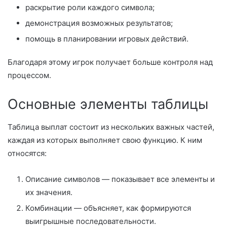
раскрытие роли каждого символа;
демонстрация возможных результатов;
помощь в планировании игровых действий.
Благодаря этому игрок получает больше контроля над
процессом.
Основные элементы таблицы
Таблица выплат состоит из нескольких важных частей,
каждая из которых выполняет свою функцию. К ним
относятся:
Описание символов — показывает все элементы и
их значения.
Комбинации — объясняет, как формируются
выигрышные последовательности.