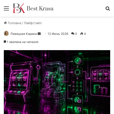
Меню
П
Головна
/
Лайфстайл
Левицкая Карина
О
12 Июнь 2026
0
4
т
1 хвилина на читання
п
р
а
в
и
т
ь
п
и
с
ь
м