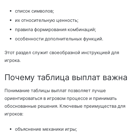
список символов;
их относительную ценность;
правила формирования комбинаций;
особенности дополнительных функций.
Этот раздел служит своеобразной инструкцией для
игрока.
Почему таблица выплат важна
Понимание таблицы выплат позволяет лучше
ориентироваться в игровом процессе и принимать
обоснованные решения. Ключевые преимущества для
игроков:
объяснение механики игры;