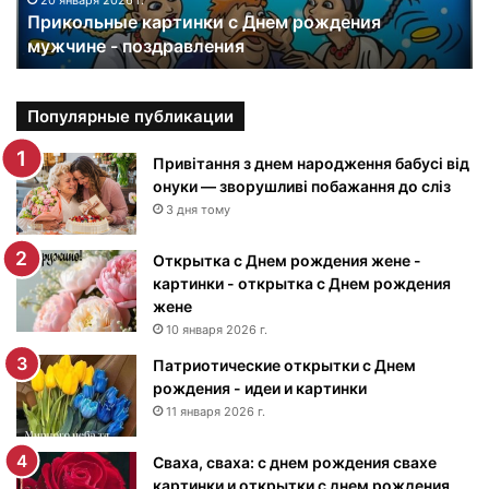
Прикольные картинки с Днем рождения
ы
мужчине - поздравления
е
к
а
р
Популярные публикации
т
и
Привітання з днем народження бабусі від
н
онуки — зворушливі побажання до сліз
к
3 дня тому
и
с
Открытка с Днем рождения жене -
Д
картинки - открытка с Днем рождения
н
жене
е
10 января 2026 г.
м
Патриотические открытки с Днем
р
рождения - идеи и картинки
о
ж
11 января 2026 г.
д
е
Сваха, сваха: с днем рождения свахе
н
картинки и открытки с днем рождения