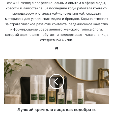
свежий взгляд с профессиональным опытом в сфере моды,
красоты и лайфстайла. За последние годы работала контент-
менеджером и стилисткой-консультанткой, создавая
материалы для украинских медиа и брендов. Карина отвечает
за стратегическое развитие контента, редакционное качество
и формирование современного женского голоса блога,
который вдохновляет, обучает и поддерживает читательниц в
ежедневной жизни.
Са
йт
Лучший крем для лица: как подобрать