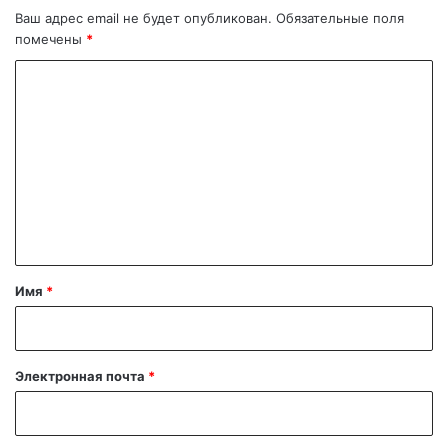
Ваш адрес email не будет опубликован.
Обязательные поля
помечены
*
К
о
м
м
е
н
т
а
Имя
*
р
и
й
Электронная почта
*
*