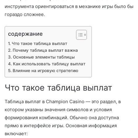
инструмента ориентироваться в механике игры было бы
гораздо сложнее.
содержание
Что такое таблица выплат
Почему таблица выплат важна
Основные элементы таблицы
Как использовать таблицу выплат
Влияние на игровую стратегию
Что такое таблица выплат
Таблица выплат в Champion Casino — это раздел, в
котором указаны значения символов и условия
формирования комбинаций. Обычно она доступна
прямо в интерфейсе игры. Основная информация
включает: